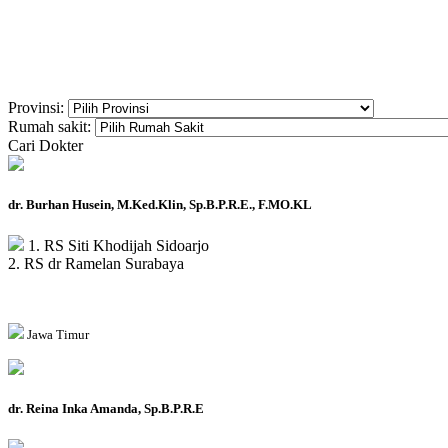
Provinsi:
Rumah sakit:
Cari Dokter
dr. Burhan Husein, M.Ked.Klin, Sp.B.P.R.E., F.MO.KL
1. RS Siti Khodijah Sidoarjo
2. RS dr Ramelan Surabaya
Jawa Timur
dr. Reina Inka Amanda, Sp.B.P.R.E